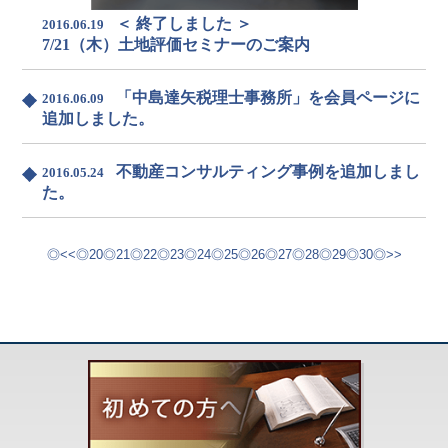
＜ 終了しました ＞
2016.06.19
7/21（木）土地評価セミナーのご案内
「中島達矢税理士事務所」を会員ページに
2016.06.09
追加しました。
不動産コンサルティング事例を追加しまし
2016.05.24
た。
<<
20
21
22
23
24
25
26
27
28
29
30
>>