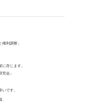
と権利調整」
。
栄に存じます。
研究会」
幸いです。
様、