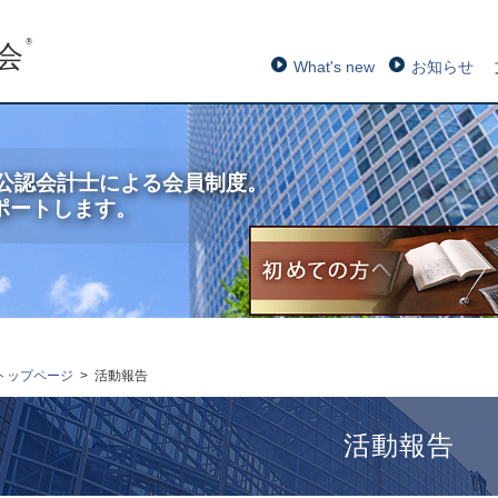
®
会
What's new
お知らせ
士・公認会計士による会員制度。
ポートします。
トップページ
活動報告
活動報告